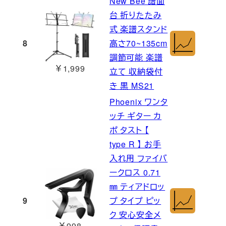
New Bee 譜面
台 折りたたみ
式 楽譜スタンド
8
高さ70~135cm
調節可能 楽譜
￥1,999
立て 収納袋付
き 黒 MS21
Phoenix ワンタ
ッチ ギター カ
ポ タスト 【
type R 】 お手
入れ用 ファイバ
ークロス 0.71
㎜ ティアドロッ
9
プ タイプ ピッ
ク 安心安全メ
￥998