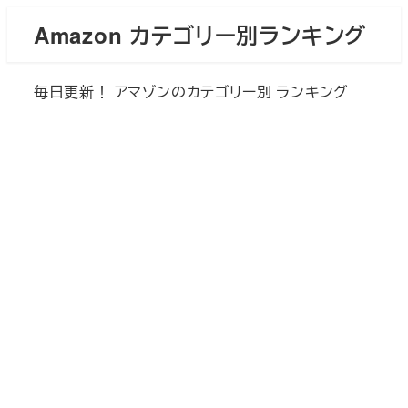
メ
Amazon カテゴリー別ランキング
イ
ン
毎日更新！ アマゾンのカテゴリー別 ランキング
コ
ン
テ
ン
ツ
へ
移
動