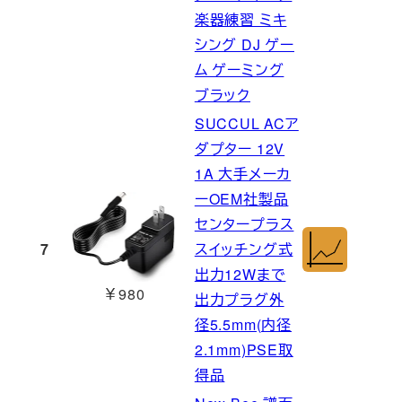
楽器練習 ミキ
シング DJ ゲー
ム ゲーミング
ブラック
SUCCUL ACア
ダプター 12V
1A 大手メーカ
ーOEM社製品
センタープラス
7
スイッチング式
出力12Wまで
￥980
出力プラグ外
径5.5mm(内径
2.1mm)PSE取
得品