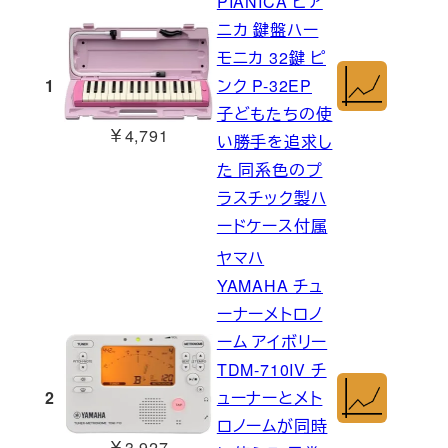
PIANICA ピア
ニカ 鍵盤ハー
モニカ 32鍵 ピ
1
ンク P-32EP
子どもたちの使
￥4,791
い勝手を追求し
た 同系色のプ
ラスチック製ハ
ードケース付属
ヤマハ
YAMAHA チュ
ーナーメトロノ
ーム アイボリー
TDM-710IV チ
2
ューナーとメト
ロノームが同時
￥3,927