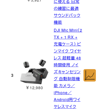
に使える 日常
の練習に最適
サウンドバック
機能
DJI Mic Mini（2
TX + 1 RX +
充電ケース） ピ
ンマイク ワイヤ
レス 超軽量 48
時間使用 ノイ
ズキャンセリン
3
グ 自動制限機
能 カメラ／
￥12,980
iPhone／
Android用ワイ
ヤレスマイク