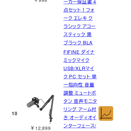
ーカー保証書 4
点セット！フォ
ーク エレキ ク
ラシック アコー
スティック 黒
ブラック BLA
FIFINE ダイナ
ミックマイク
USB/XLRマイ
ク PC セット 単
一指向性 音量
調整 ミュートボ
タン 音声モニタ
リング アーム付
10
き オーディオイ
ンターフェース/
￥12,899