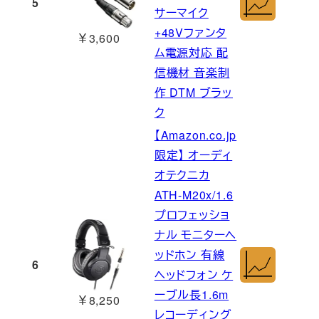
5
サーマイク
+48Vファンタ
￥3,600
ム電源対応 配
信機材 音楽制
作 DTM ブラッ
ク
【Amazon.co.jp
限定】 オーディ
オテクニカ
ATH-M20x/1.6
プロフェッショ
ナル モニターヘ
ッドホン 有線
6
ヘッドフォン ケ
ーブル長1.6m
￥8,250
レコーディング