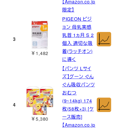
【Amazon.co.jp
限定】
PIGEON ピジ
ョン 母乳実感
乳首 1ヵ月 S 2
3
個入 適切な吸
着(ラッチオン)
￥1,482
に導く
【パンツ Lサイ
ズ】グーン ぐん
ぐん吸収パンツ
おむつ
(9~14kg) 174
4
枚(58枚×3) [ケ
ース販売]
￥5,380
【Amazon.co.jp