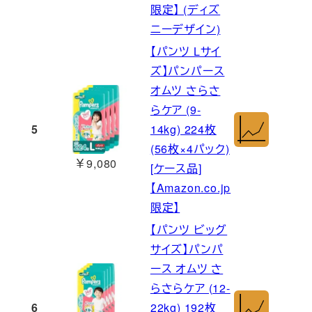
限定】 (ディズ
ニーデザイン)
【パンツ Lサイ
ズ】パンパース
オムツ さらさ
らケア (9-
5
14kg) 224枚
(56枚×4パック)
￥9,080
[ケース品]
【Amazon.co.jp
限定】
【パンツ ビッグ
サイズ】パンパ
ース オムツ さ
らさらケア (12-
6
22kg) 192枚