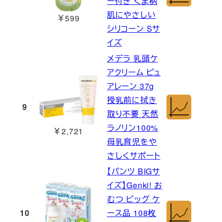
ー付き くま柄
肌にやさしい
￥599
シリコーン Sサ
イズ
メデラ 乳頭ケ
アクリーム ピュ
アレーン 37g
授乳前に拭き
9
取り不要 天然
ラノリン100%
￥2,721
母乳育児をや
さしくサポート
【パンツ BIGサ
イズ】Genki! お
むつ ビッグ ケ
10
ース品 108枚