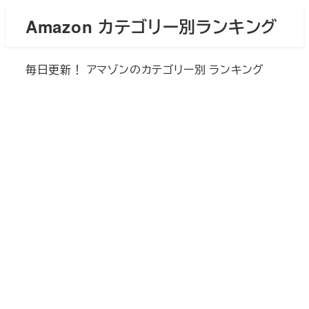
メ
Amazon カテゴリー別ランキング
イ
ン
毎日更新！ アマゾンのカテゴリー別 ランキング
コ
ン
テ
ン
ツ
へ
移
動