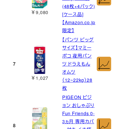
(48枚×4パック)
￥9,080
[ケース品]
【Amazon.co.jp
限定】
【パンツ ビッグ
サイズ】マミー
ポコ 夜用パン
7
ツ ドラえもん
オムツ
￥1,027
（12~22kg）28
枚
PIGEON ピジ
ョン おしゃぶり
Fun Friends 0-
3ヵ月 専用カバ
8