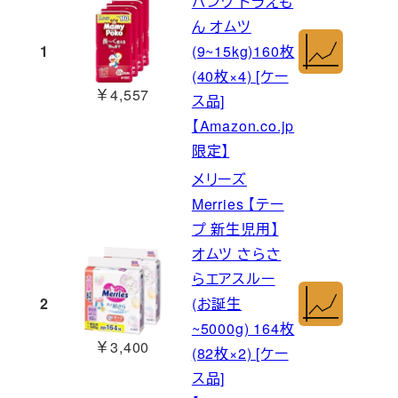
パンツ ドラえも
ん オムツ
1
(9~15kg)160枚
(40枚×4) [ケー
￥4,557
ス品]
【Amazon.co.jp
限定】
メリーズ
Merries 【テー
プ 新生児用】
オムツ さらさ
らエアスルー
2
(お誕生
~5000g) 164枚
￥3,400
(82枚×2) [ケー
ス品]