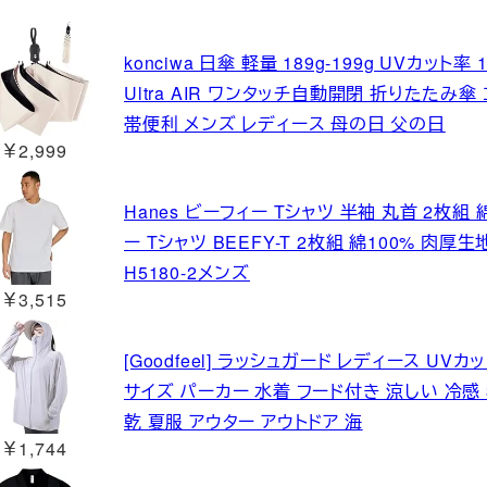
konciwa 日傘 軽量 189g-199g UVカッ
Ultra AIR ワンタッチ自動開閉 折りたたみ
帯便利 メンズ レディース 母の日 父の日
￥2,999
Hanes ビーフィー Tシャツ 半袖 丸首 2枚組
ー Tシャツ BEEFY-T 2枚組 綿100% 肉
H5180-2メンズ
￥3,515
[Goodfeel] ラッシュガード レディース UVカ
サイズ パーカー 水着 フード付き 涼しい 冷感
乾 夏服 アウター アウトドア 海
￥1,744