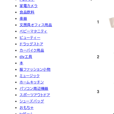
家電カメラ
食品飲料
楽器
1
文房具オフィス用品
ベビーマタニティ
ビューティー
ドラッグストア
カーバイク用品
2
diy工具
本
服ファッション小物
ミュージック
ホームキッチン
パソコン周辺機器
3
スポーツアウトドア
シューズバッグ
おもちゃ
tvゲーム