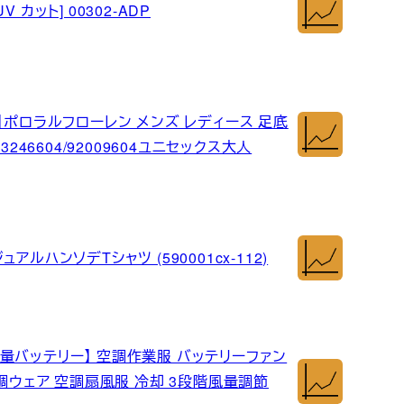
 カット] 00302-ADP
ット】ポロラルフローレン メンズ レディース 足底
246604/92009604ユニセックス大人
ュアルハンソデTシャツ (590001cx-112)
mAh大容量バッテリー】 空調作業服 バッテリーファン
空調ウェア 空調扇風服 冷却 3段階風量調節