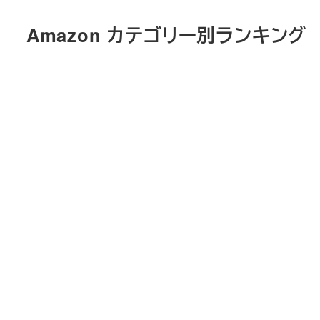
メ
Amazon カテゴリー別ランキング
イ
ン
コ
ン
テ
ン
ツ
へ
移
動