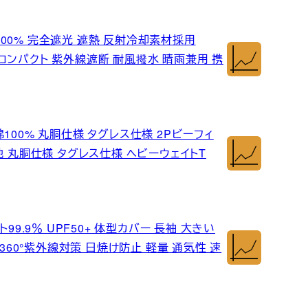
ト率 100% 完全遮光 遮熱 反射冷却素材採用
傘 コンパクト 紫外線遮断 耐風撥水 晴雨兼用 携
 綿100% 丸胴仕様 タグレス仕様 2Pビーフィ
厚生地 丸胴仕様 タグレス仕様 ヘビーウェイトT
ット99.9％ UPF50+ 体型カバー 長袖 大きい
 360°紫外線対策 日焼け防止 軽量 通気性 速