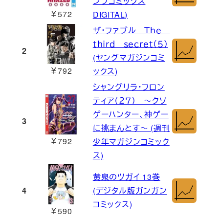
ンプコミックス
￥572
DIGITAL)
ザ・ファブル Ｔｈｅ
ｔｈｉｒｄ ｓｅｃｒｅｔ（５）
2
(ヤングマガジンコミ
￥792
ックス)
シャングリラ・フロン
ティア（２７） ～クソ
ゲーハンター、神ゲー
3
に挑まんとす～ (週刊
￥792
少年マガジンコミック
ス)
黄泉のツガイ 13巻
4
(デジタル版ガンガン
コミックス)
￥590