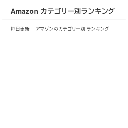
メ
Amazon カテゴリー別ランキング
イ
ン
毎日更新！ アマゾンのカテゴリー別 ランキング
コ
ン
テ
ン
ツ
へ
移
動